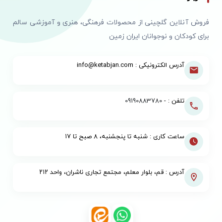
فروش آنلاین گلچینی از محصولات فرهنگی، هنری و آموزشی سالم
برای کودکان و نوجوانان ایران زمین
آدرس الکترونیکی : info@ketabjan.com
تلفن : -
09190883780
ساعت کاری : شنبه تا پنجشنبه، ۸ صبح تا ۱۷
آدرس : قم، بلوار معلم، مجتمع تجاری ناشران، واحد ۲۱۲