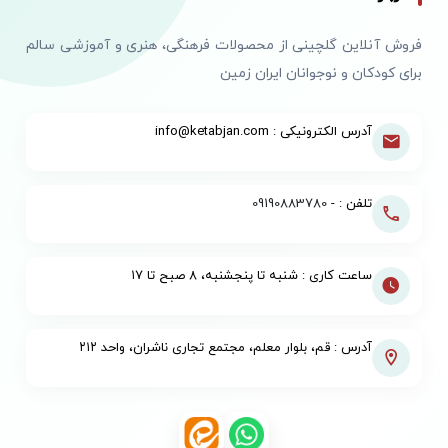
فروش آنلاین گلچینی از محصولات فرهنگی، هنری و آموزشی سالم
برای کودکان و نوجوانان ایران زمین
آدرس الکترونیکی : info@ketabjan.com
تلفن : -
09190883780
ساعت کاری : شنبه تا پنجشنبه، ۸ صبح تا ۱۷
آدرس : قم، بلوار معلم، مجتمع تجاری ناشران، واحد ۲۱۲