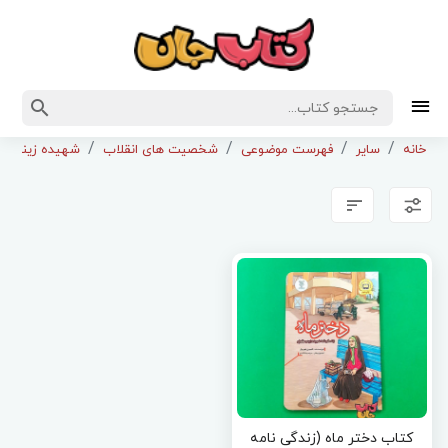
خانه
سایر
فهرست موضوعی
شخصیت های انقلاب
شهیده زینب ک
کتاب دختر ماه (زندگی نامه