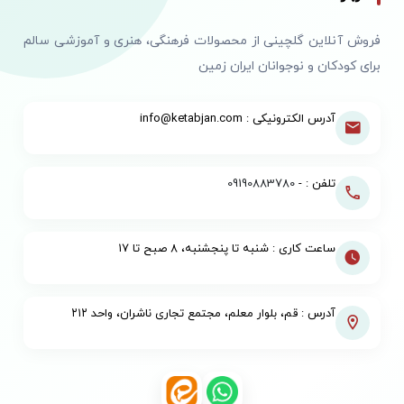
فروش آنلاین گلچینی از محصولات فرهنگی، هنری و آموزشی سالم
برای کودکان و نوجوانان ایران زمین
آدرس الکترونیکی : info@ketabjan.com
تلفن : -
09190883780
ساعت کاری : شنبه تا پنجشنبه، ۸ صبح تا ۱۷
آدرس : قم، بلوار معلم، مجتمع تجاری ناشران، واحد ۲۱۲