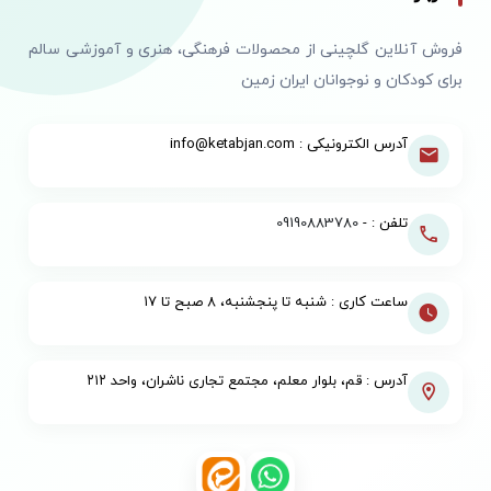
فروش آنلاین گلچینی از محصولات فرهنگی، هنری و آموزشی سالم
برای کودکان و نوجوانان ایران زمین
آدرس الکترونیکی : info@ketabjan.com
تلفن : -
09190883780
ساعت کاری : شنبه تا پنجشنبه، ۸ صبح تا ۱۷
آدرس : قم، بلوار معلم، مجتمع تجاری ناشران، واحد ۲۱۲