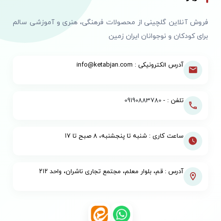
فروش آنلاین گلچینی از محصولات فرهنگی، هنری و آموزشی سالم
برای کودکان و نوجوانان ایران زمین
آدرس الکترونیکی : info@ketabjan.com
تلفن : -
09190883780
ساعت کاری : شنبه تا پنجشنبه، ۸ صبح تا ۱۷
آدرس : قم، بلوار معلم، مجتمع تجاری ناشران، واحد ۲۱۲