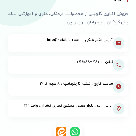
فروش آنلاین گلچینی از محصولات فرهنگی، هنری و آموزشی سالم
برای کودکان و نوجوانان ایران زمین
آدرس الکترونیکی : info@ketabjan.com
تلفن : -
09190883780
ساعت کاری : شنبه تا پنجشنبه، ۸ صبح تا ۱۷
آدرس : قم، بلوار معلم، مجتمع تجاری ناشران، واحد ۲۱۲