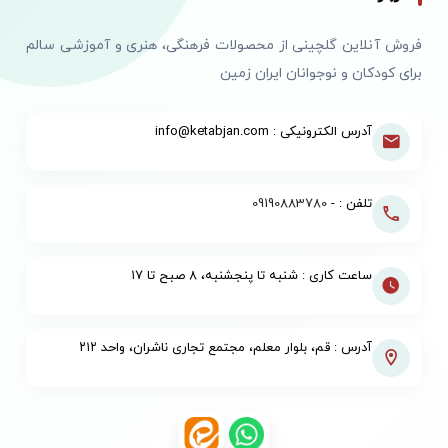
فروش آنلاین گلچینی از محصولات فرهنگی، هنری و آموزشی سالم
برای کودکان و نوجوانان ایران زمین
آدرس الکترونیکی : info@ketabjan.com
تلفن : -
09190883780
ساعت کاری : شنبه تا پنجشنبه، ۸ صبح تا ۱۷
آدرس : قم، بلوار معلم، مجتمع تجاری ناشران، واحد ۲۱۲