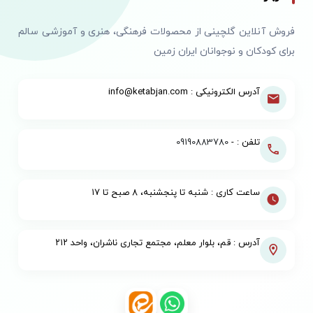
فروش آنلاین گلچینی از محصولات فرهنگی، هنری و آموزشی سالم
برای کودکان و نوجوانان ایران زمین
آدرس الکترونیکی : info@ketabjan.com
تلفن : -
09190883780
ساعت کاری : شنبه تا پنجشنبه، ۸ صبح تا ۱۷
آدرس : قم، بلوار معلم، مجتمع تجاری ناشران، واحد ۲۱۲