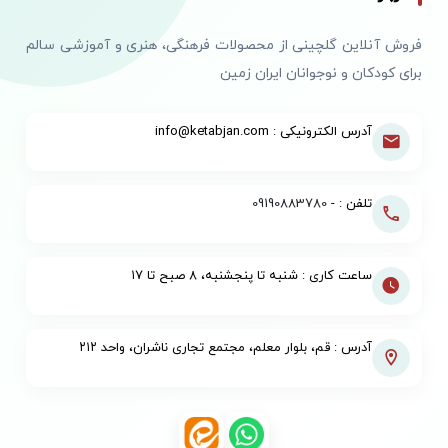
فروش آنلاین گلچینی از محصولات فرهنگی، هنری و آموزشی سالم
برای کودکان و نوجوانان ایران زمین
آدرس الکترونیکی : info@ketabjan.com
تلفن : -
09190883780
ساعت کاری : شنبه تا پنجشنبه، ۸ صبح تا ۱۷
آدرس : قم، بلوار معلم، مجتمع تجاری ناشران، واحد ۲۱۲