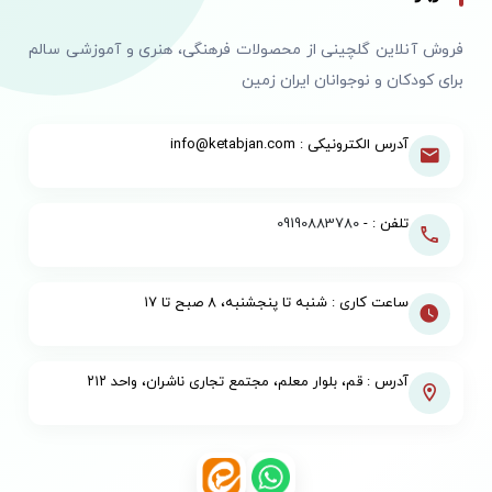
فروش آنلاین گلچینی از محصولات فرهنگی، هنری و آموزشی سالم
برای کودکان و نوجوانان ایران زمین
آدرس الکترونیکی : info@ketabjan.com
تلفن : -
09190883780
ساعت کاری : شنبه تا پنجشنبه، ۸ صبح تا ۱۷
آدرس : قم، بلوار معلم، مجتمع تجاری ناشران، واحد ۲۱۲