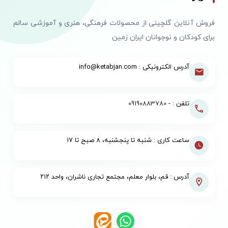
فروش آنلاین گلچینی از محصولات فرهنگی، هنری و آموزشی سالم
برای کودکان و نوجوانان ایران زمین
آدرس الکترونیکی : info@ketabjan.com
تلفن : -
09190883780
ساعت کاری : شنبه تا پنجشنبه، ۸ صبح تا ۱۷
آدرس : قم، بلوار معلم، مجتمع تجاری ناشران، واحد ۲۱۲