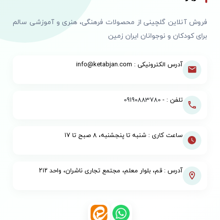
فروش آنلاین گلچینی از محصولات فرهنگی، هنری و آموزشی سالم
برای کودکان و نوجوانان ایران زمین
آدرس الکترونیکی : info@ketabjan.com
تلفن : -
09190883780
ساعت کاری : شنبه تا پنجشنبه، ۸ صبح تا ۱۷
آدرس : قم، بلوار معلم، مجتمع تجاری ناشران، واحد ۲۱۲