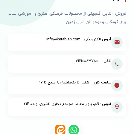
فروش آنلاین گلچینی از محصولات فرهنگی، هنری و آموزشی سالم
برای کودکان و نوجوانان ایران زمین
آدرس الکترونیکی : info@ketabjan.com
تلفن : -
09190883780
ساعت کاری : شنبه تا پنجشنبه، ۸ صبح تا ۱۷
آدرس : قم، بلوار معلم، مجتمع تجاری ناشران، واحد ۲۱۲