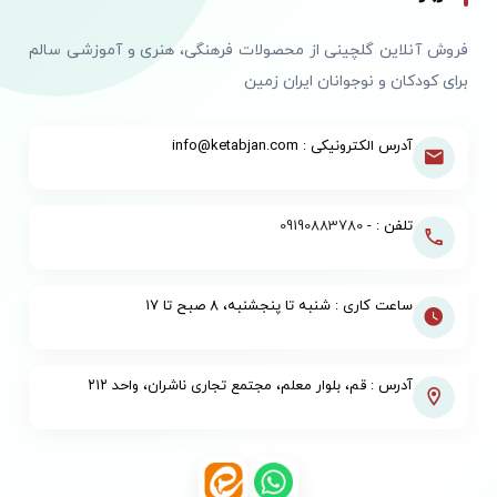
فروش آنلاین گلچینی از محصولات فرهنگی، هنری و آموزشی سالم
برای کودکان و نوجوانان ایران زمین
آدرس الکترونیکی : info@ketabjan.com
تلفن : -
09190883780
ساعت کاری : شنبه تا پنجشنبه، ۸ صبح تا ۱۷
آدرس : قم، بلوار معلم، مجتمع تجاری ناشران، واحد ۲۱۲