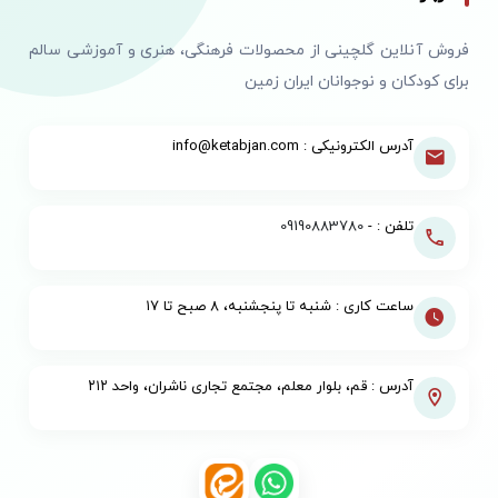
فروش آنلاین گلچینی از محصولات فرهنگی، هنری و آموزشی سالم
برای کودکان و نوجوانان ایران زمین
آدرس الکترونیکی : info@ketabjan.com
تلفن : -
09190883780
ساعت کاری : شنبه تا پنجشنبه، ۸ صبح تا ۱۷
آدرس : قم، بلوار معلم، مجتمع تجاری ناشران، واحد ۲۱۲