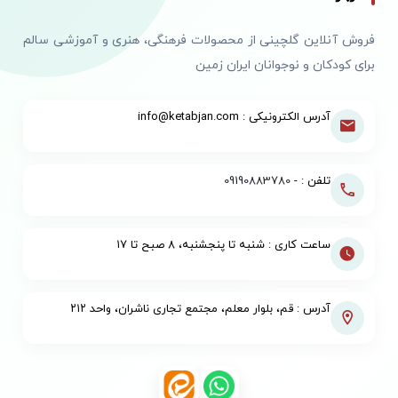
فروش آنلاین گلچینی از محصولات فرهنگی، هنری و آموزشی سالم
برای کودکان و نوجوانان ایران زمین
آدرس الکترونیکی : info@ketabjan.com
تلفن : -
09190883780
ساعت کاری : شنبه تا پنجشنبه، ۸ صبح تا ۱۷
آدرس : قم، بلوار معلم، مجتمع تجاری ناشران، واحد ۲۱۲