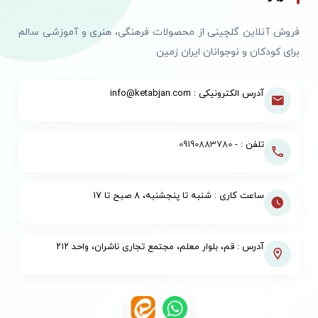
فروش آنلاین گلچینی از محصولات فرهنگی، هنری و آموزشی سالم
برای کودکان و نوجوانان ایران زمین
آدرس الکترونیکی : info@ketabjan.com
تلفن : -
09190883780
ساعت کاری : شنبه تا پنجشنبه، ۸ صبح تا ۱۷
آدرس : قم، بلوار معلم، مجتمع تجاری ناشران، واحد ۲۱۲