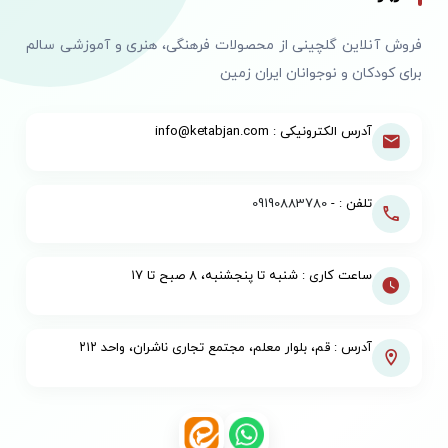
فروش آنلاین گلچینی از محصولات فرهنگی، هنری و آموزشی سالم
برای کودکان و نوجوانان ایران زمین
آدرس الکترونیکی : info@ketabjan.com
تلفن : -
09190883780
ساعت کاری : شنبه تا پنجشنبه، ۸ صبح تا ۱۷
آدرس : قم، بلوار معلم، مجتمع تجاری ناشران، واحد ۲۱۲