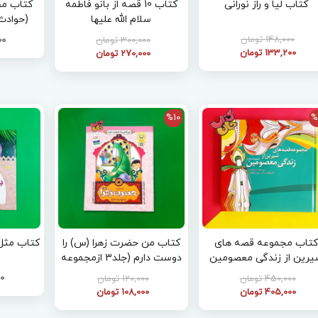
کتاب لیا و راز نورانی
کتاب 10 قصه از بانو فاطمه
کتاب مق
سلام الله علیها
(حوادث
حضرت فاط
148,000 تومان
300,000 تومان
000
وی
133,200 تومان
270,000 تومان
%10
%
کتاب مجموعه قصه های
کتاب من حضرت زهرا (س) را
کتاب مثل تو ب
یرین از زندگی معصومین
دوست دارم (جلد3 ازمجموعه
علیهم السلام
14جلدی من اهل بیت علیهم
00
450,000 تومان
120,000 تومان
السلام را دوست دارم)
405,000 تومان
108,000 تومان