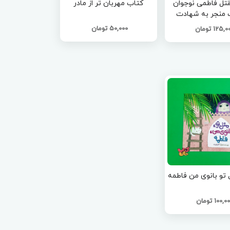
تل فاطمی نوجوان
کتاب مهربان تر از مادر
 منجر به شهادت
مه سلام الله علیها
50,000 تومان
125, تومان
ژه نوجواان )
انوی من فاطمه
100,0 تومان