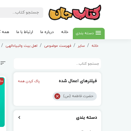
خانه
درباره ما
ارتباط با ما
همه ک
دسته بندی
خانه
سایر
فهرست موضوعی
اهل بیت وانبیاءالهی
فیلترهای اعمال شده
10
پاک کردن همه
حضرت فاطمه (س)
دسته بندی