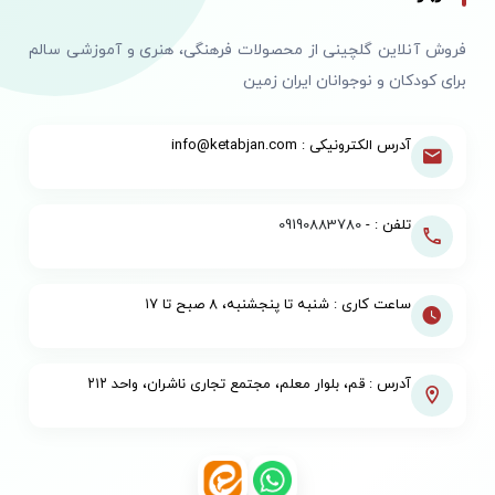
فروش آنلاین گلچینی از محصولات فرهنگی، هنری و آموزشی سالم
برای کودکان و نوجوانان ایران زمین
آدرس الکترونیکی : info@ketabjan.com
تلفن : -
09190883780
ساعت کاری : شنبه تا پنجشنبه، ۸ صبح تا ۱۷
آدرس : قم، بلوار معلم، مجتمع تجاری ناشران، واحد ۲۱۲