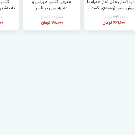
اب آسان مثل نماز همراه با
معرفی کتاب مهراس و
کتاب 
وزش وضو (راهنمای گفت و
ماجراجویی در قصر
یادداشته
گو با بهترین دوستم)
خرد
299,000 تومان
220,000 تومان
000
269,100 تومان
198,000 تومان
000