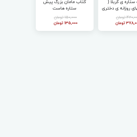
ستاره ی کربلا (
کتاب مامان بزرگ پیش
ای روزانه ی دختری
ستاره هاست
سال از کربلا )
420, تومان
150,000 تومان
378, تومان
135,000 تومان