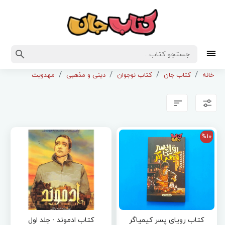
خانه
کتاب جان
کتاب نوجوان
دینی و مذهبی
مهدویت
%10
کتاب رویای پسر کیمیاگر
کتاب ادموند - جلد اول