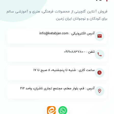
فروش آنلاین گلچینی از محصولات فرهنگی، هنری و آموزشی سالم
برای کودکان و نوجوانان ایران زمین
آدرس الکترونیکی : info@ketabjan.com
تلفن : -
09190883780
ساعت کاری : شنبه تا پنجشنبه، ۸ صبح تا ۱۷
آدرس : قم، بلوار معلم، مجتمع تجاری ناشران، واحد ۲۱۲