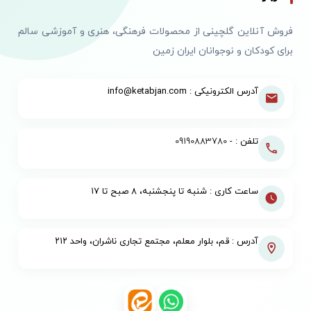
فروش آنلاین گلچینی از محصولات فرهنگی، هنری و آموزشی سالم
برای کودکان و نوجوانان ایران زمین
آدرس الکترونیکی : info@ketabjan.com
تلفن : -
09190883780
ساعت کاری : شنبه تا پنجشنبه، ۸ صبح تا ۱۷
آدرس : قم، بلوار معلم، مجتمع تجاری ناشران، واحد ۲۱۲