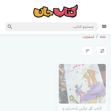
خانه
انتشارات
گتاب گل نرگس (داستان و