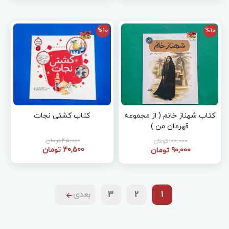
%10
%10
کتاب شهناز خانم ( از مجموعه
کتاب کشتی نجات
قهرمان من )
45,000 تومان
100,000 تومان
40,500 تومان
90,000 تومان
1
2
3
بعدی