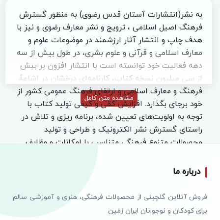
به نشر(انتشارات آستان قدس رضوی) به منظور گسترش
فرهنگ اصیل اسلامی ، ترویج و نشر معارف رضوی و نیز با
هدف چاپ و انتشار آثار ارزشمند در موضوعات علوم و
معارف اسلامی و قرآنی و علوم بشری، در طول بیش از سه
دهه فعالیت خود توانسته است با انتشار افزون بر بیش
از سی میلیون نسخه کتاب، کارنامه‌ای درخشان در اشاعۀ
فرهنگ و معارف اسلامی و ارتقای فرهنگ عمومی کشور از
مشاهده متن کامل
خود برجای بگذارد. افزایش کمّی و کیفی تولید کتاب با
توجه به اولویت‌های تعیین شده، برنامه ریزی و تلاش در
راستای گسترش نشر الکترونیک و طراحی و تولید
محصولات متنوع فرهنگی متناسب با امکانات و وظایف
محوله، عمدۀ فعالیت های فرهنگی و انتشاراتی این
موسسه را تشکیل می‌دهد.
درباره ما
به نشر تاکنون در جشنواره‌های داخلی همچون انتخاب
کتاب سال جمهوری اسلامی ایران، جشنواره های علمی و
فروش آنلاین گلچینی از محصولات فرهنگی، هنری و آموزشی سالم
دانشگاهی، کتاب فصل، انتخاب کتاب برتر خراسان
برای کودکان و نوجوانان ایران زمین
رضوی، جشنواره‌های تخصصی آثار کودک و نوجوان و سایر