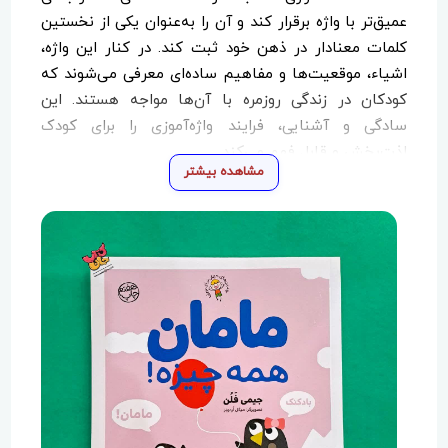
عمیق‌تر با واژه برقرار کند و آن را به‌عنوان یکی از نخستین
کلمات معنادار در ذهن خود ثبت کند. در کنار این واژه،
اشیاء، موقعیت‌ها و مفاهیم ساده‌ای معرفی می‌شوند که
کودکان در زندگی روزمره با آن‌ها مواجه هستند. این
سادگی و آشنایی، فرایند واژه‌آموزی را برای کودک
لذت‌بخش و قابل فهم می‌کند.
مشاهده بیشتر
تصویرگری‌های میگل اردونز با رنگ‌های شاد، خطوط نرم و
چهره‌های دوست‌داشتنی، فضای گرم و امنی را ایجاد
می‌کند که متناسب با دنیای عاطفی کودکان خردسال
است. هماهنگی میان متن کوتاه و تصاویر، کتاب را به
گزینه‌ای مناسب برای خواندن بلند توسط والدین تبدیل
کرده و در عین حال، امکان ورق زدن و مشاهده مستقل را
نیز برای کودک فراهم می‌کند.
«مامان همه چیزه!» در دسته کتاب‌های تصویری و
واژه‌آموزی گروه سنی الف قرار می‌گیرد و علاوه بر تقویت
مهارت‌های زبانی اولیه، بر رابطه عاطفی میان مادر و