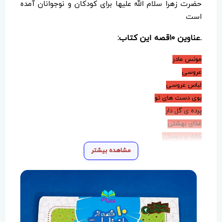
حضرت زهرا سلام الله علیها برای کودکان و نوجوانان آمده
است
.عناوین ۱۰قصه این کتاب:
مونس مادر
عروسی
لباس عروسی
بوی دست های تو
پرده ی گل دار
غذای بهشتی
خانه ی دوستی
پیرمرد و گردنبند
مشاهده بیشتر
خیاط آسمانی
انار شیرین