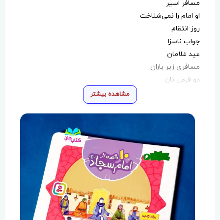
مسافر اسیر
او امام را نمی‌شناخت
روز انتقام
جواب ناسزا
عید غلامان
مسافری زیر باران
دو قرص نان
کشتزارهای تشنه
مشاهده بیشتر
قصه ی مرد بد زبان
مردناشناس