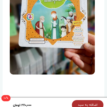
10%
{holoOptions}
اضافه به سبد
270,000 تومان