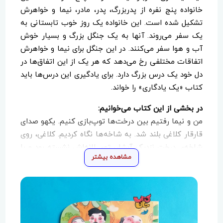
خانواده پنج نفره از پدربزرگ، پدر، مادر، نیما و خواهرش
تشکیل شده است. این خانواده یک روز خوب تابستانی به
یک سفر می‌روند. آنها به یک جنگل بزرگ و بسیار خوش
آب و هوا سفر می‌کنند. در این جنگل برای نیما و خواهرش
اتفاقات مختلفی رخ می‌دهد که هر یک از این اتفاق‌ها در
دل خود یک درس بزرگ دارد. برای یادگیری این درس‌ها باید
کتاب «یک یادگاری» را خواند.
در بخشی از این کتاب می‌خوانیم:
من و نیما رفتیم بین درخت‌ها توپ‌بازی کنیم. یکهو صدای
قارقار کلاغی بلند شد. به شاخه‌ها نگاه کردیم. کلاغی، روی
شاخه‌ی درخت نزدیک آبشار، توی لانه‌اش نشسته بود و با
مشاهده بیشتر
چشم‌های سیاهش به ما نگاه می‌کرد. نیما فکری کرد و
گفت: «می‌گویند کلاغ‌ها چیزهای براق را دوست دارند و
برمی‌دارند و می‌برند توی لانه‌شان.»
به درخت نگاه کردم و گفتم: «حتما جوجه هم دارد!»
نیما گفت: «بروم آن بالا ببینم توی لانه‌اش چه خبر