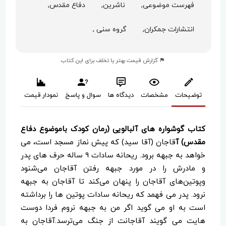
فهرست موضوعی,
ناشرین,
دفاع مقدس,
انتشارات جمکران,
گروه سنی ,
گزارش قیمت بهتر یا تخلف برای این کتاب
توضیحات
مشخصات
دیدگاه ها
سوال و پاسخ
نمودار قیمت
کتاب گوشواره های آلبالویی (رمان کودک باموضوع دفاع
مقدس) آ
قاجان (آقا سید) که پیش نماز مسجد است، می
خواهد به جبهه برود. ریحانه سادات 9 ساله حرف های پدر
و مادرش را در مورد جبهه رفتن آقاجان می‌شنود
وپوتین‌های آقاجان را پنهان می‌کند تا آقاجان به جبهه
نرود. پدر می فهمد که ریحانه سادات پوتین ها را برداشته
است به او می گوید اگر من به جبهه نروم فردا دوست
هایت می گویند آقاجانت از جنگ می‌ترسد.آقاجان به