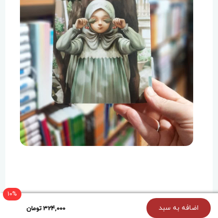
10%
{holoOptions}
اضافه به سبد
324,000 تومان