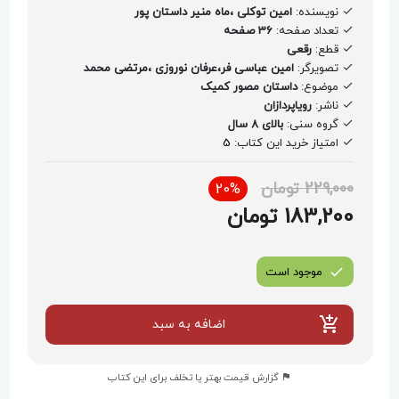
نویسنده:
امین توکلی ،ماه منیر داستان پور
میراث فرهنگی‌شان متحد می‌شوند.
تعداد صفحه:
36 صفحه
قطع:
رقعی
تصویرگر:
امین عباسی فر،عرفان نوروزی ،مرتضی محمد
موضوع:
داستان مصور کمیک
ناشر:
رویاپردازان
گروه سنی:
بالای 8 سال
امتیاز خرید این کتاب:
5
229,000 تومان
20%
183,200 تومان
موجود است
اضافه به سبد
گزارش قیمت بهتر یا تخلف برای این کتاب