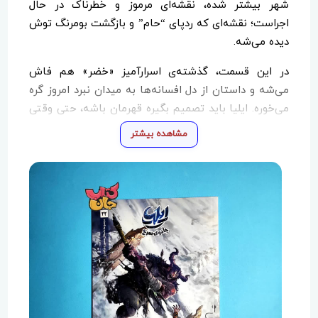
شهر بیشتر شده، نقشه‌ای مرموز و خطرناک در حال
اجراست؛ نقشه‌ای که ردپای “حام” و بازگشت بومرنگ توش
دیده می‌شه.
در این قسمت، گذشته‌ی اسرارآمیز «خضر» هم فاش
می‌شه و داستان از دل افسانه‌ها به میدان نبرد امروز گره
می‌خوره. ایلیا باید تصمیم بگیره قهرمان باشه، حتی وقتی
همه چیز علیه‌شه.
مشاهده بیشتر
?
چرا این جلد خاصه؟
چون قهرمانی این‌بار فقط مشت و لگد نیست؛ ایلیا باید با
«تاریکی درون» بجنگه. باید بین غرور و فروتنی، بین دیده
شدن و فداکاری، انتخاب کنه. داستانی که ذهن مخاطب
نوجوان رو درگیر می‌کنه، و هم‌زمان هیجان، تعلیق و
شوخی‌های ریز ریز گروه ایلیا رو هم داره!
✨
این کمیک رو برای کی بخریم؟