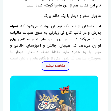
نام این کتاب هم از این ماجرا گرفته شده است.
ماجرای سفر و دیدار با یک عالم بزرگ
این داستان از دید یک نوجوان روایت می‌شود که همراه
پدرش و در قالب کاروانی زیارتی به سوی عتبات عالیات
حرکت می‌کند. در مسیر این سفر، ماجراهای مختلفی برای
او رخ می‌دهد که هیجان، چالش و آموزه‌های اخلاقی و
دینی را به همراه دارد. نقطۀ عطف داستان، دیدار با
عمویش، ملا عبدالله یزدی، یکی از بزرگان علم و دانش است
که نگاه و درک نوجوان از زندگی، حکمت و دین را دگرگون
مشاهده بیشتر
می‌کند.
علامه ملا عبدالله بهابادی یزدی؛ عالمی برجسته در دوران
صفویه
ملا عبدالله بهابادی یزدی از علمای بزرگ دوران صفوی بود
که در مباحث فقه، فلسفه و کلام اسلامی تبحر داشت. او
سال‌ها به تعلیم و تربیت شاگردان پرداخت و تأثیر بسزایی