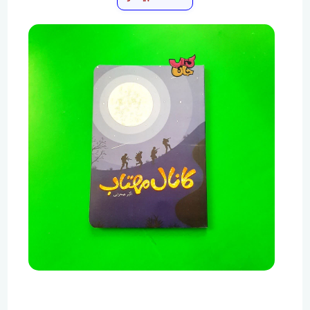
حوزه ادبیات انقلاب اسلامی و خاطرات دفاع مقدس نوید
داد. کانال مهتاب؛ داستان صداقت، صفا و و ایثار نسل اول
انقلاب اسلامی است که نویسنده با تجربۀ حضور خودش
در صحنه های نبرد و ثبت دقیق خاطرات دفاع مقدس،
توانسته در تک تک داستان ها، تصاویری ملموس و ناب
در ذهن و دل مخاطب بیافریند. گفتنی است نشر جمال
پیش از این هم در زمینه ادبیات دفاع مقدس فعالیت
داشته است و کتاب‌هایی نظیر طنین همت را به چاپ
رسانده است. بخشی از کتاب: نصف شب، وقتی افراد
گروهان به میدان مین دشمن رسیدند. مرتضی با اندامی
ترکه‌ای و لباس سبز، دستانش را دور دهن گرد کرد. طول
ستون نظامی را پیمود و چند بارآهسته از ته گلو صدا را
بیرون داد: - همین جا استراحت می‌کنیم تا تخریب چیا
محور رو کنترل کنن. انگار همه منتظر فرمان استراحت
بودند. راهپیمایی طولانی شبانه، عرقشان را درآورده بود. ولو
شدند روی خاک. خستگی تن را دادند به زمین و پشت به
خاک، و دل به آسمان. از ماه خبری نبود. انگار که از ترس