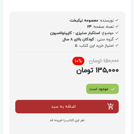
نویسنده:
معصومه نیکبخت
تعداد صفحه:
24
موضوع:
استکبار ستیزی - کاپیتولاسیون
گروه سنی :
کودکان بالای 8 سال
امتیاز خرید این کتاب:
5
150,000 تومان
10%
135,000 تومان
موجود است
اضافه به سبد
نفر این کتاب را خریده اند