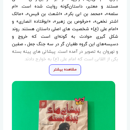
مستند و معتبر، داستان‌گونه روایت شده است. «ام
سلمه»، «محمد بن ابی بکر»، «اشعث بن قیس»، «مالک
اشتر نخعی»، «حرقوص بن زهیر»، «ابوقتاده انصاری» و
«امام علی (ع)» شخصیت های اصلی داستان هستند. روند
شکل گیری حوادث به گونه‌ای است که خروج و
دسیسه‌های این گروه طغیان گر در سه جنگ جمل ، صفین
و نهروان به تصویر در آمده است. پیشانی های پینه بسته
یکی از القابی است که امام علی (ع) به خوارج دادند.
مشاهده بیشتر