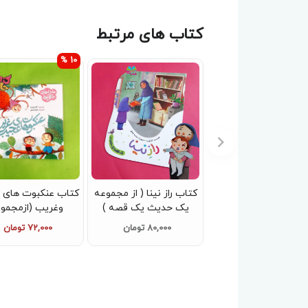
کتاب های مرتبط
10 %
کتاب راز نینا ( از مجموعه
کتاب عنکبوت های
یک حدیث یک قصه )
وغریب (ازمجم
ماجراهای جنگل بل
80,000 تومان
72,000 تومان