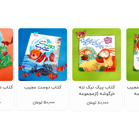
 عجیب
کتاب پیک نیک ننه
کتاب دوست عجیب
کتاب د
وعه
خرگوشه (ازمجموعه
وط)
ماجراهای جنگل بلوط)
50,000 تومان
0
80,000 تومان