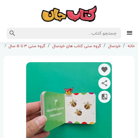
کت
خانه
خردسال
گروه سنی کتاب های خردسال
گروه سنی 3 تا 5 سال