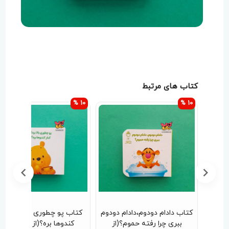
کتاب های مرتبط
10 %
10 %
ره پو
کتاب دادام دودوم،دادام دودوم
کتاب پو چطوری بالا بره؟کنا
چولو
ببری چرا رفته حموم؟(از
کندوها بره؟(از مجموعه