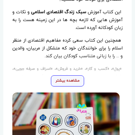
این کتاب آموزش
سبک زندگ اقتصادی اسلامی
و نکات و
آموزش هایی که لازمه بچه ها در این زمینه هست را به
زبان کودکانه آورده است.
همچنین این کتاب سعی کرده مفاهیم اقتصادی از منظر
اسلام را برای خوانندگان خود که متشکل از مربیان، والدین
و ... را با زبانی متناسب کودکان بیان کند.
«پول»، «کسب و کار»، «خرید و فروش»، «اسراف و صرفه جویی»،
«کمک به فقیران»، «پرسش های گوناگون» و «زنگ ضرب المثل ها»
مشاهده بیشتر
عناوین فصل های هفت گانه این کتاب است.
نویسنده در هر فصل مرتبط با آن فصل سوالاتی را طرح
کرده و پاسخ های آنها را عنوان کرده است.
نویسنده در فصل پایانی سعی کرده ضرب المثل هایی را
که مرتبط با مسئله پول و امور مالی است را نیز طرح کند
تا فرهنگ غنی ادبی را نیز به خواننده خود منتقل میکند