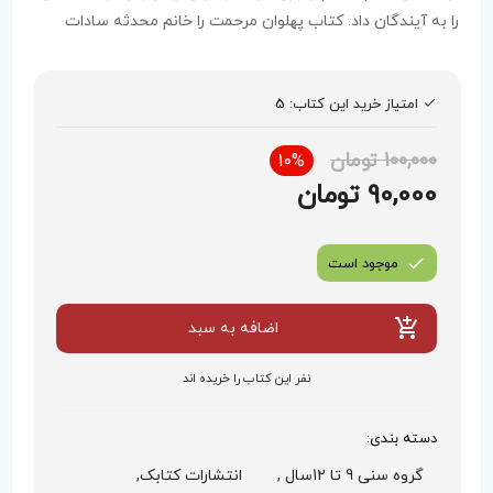
را به آیندگان داد. کتاب پهلوان مرحمت را خانم محدثه سادات
طبابایی نوشته و آقای سعید شمس با تصویرگری زیبا جذابترش
کرده.این کتاب توسط انتشارات کتابک در 24 صفحه به چاپ
امتیاز خرید این کتاب:
5
رسیده است.
100,000 تومان
10%
90,000 تومان
موجود است
اضافه به سبد
نفر این کتاب را خریده اند
دسته بندی:
گروه سنی 9 تا 12سال ,
انتشارات کتابک,