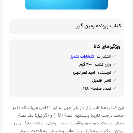
کتاب پرونده زمین گیر
ویژگی‌های کالا
انتشارات
انتشارات قندیل
وزن کتاب
400 گرم
نویسنده
امید نصراللهی
ناشر
قندیل
تعداد صفحه
198
این کتاب مخاطب را از تاریکی جهل به نور آگاهی می‌کشاند تا در
سمت درست تاریخ بایستیم. قصۀ {M آ} و {Sرائیل} یک قصۀ
خیالی نیست. خودِ خودِ واقعیت است. روایتی است دربارۀ ایرانی
بودن؛ الیگارشی مخوف بین‌المللی و مصافی به قدمت تاریخ…