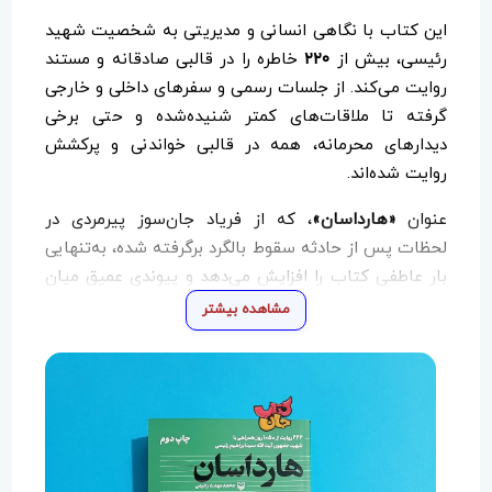
این کتاب با نگاهی انسانی و مدیریتی به شخصیت شهید
رئیسی، بیش از
۲۲۰
خاطره را در قالبی صادقانه و مستند
روایت می‌کند. از جلسات رسمی و سفرهای داخلی و خارجی
گرفته تا ملاقات‌های کمتر شنیده‌شده و حتی برخی
دیدارهای محرمانه، همه در قالبی خواندنی و پرکشش
روایت شده‌اند.
عنوان
«هارداسان»
، که از فریاد جان‌سوز پیرمردی در
لحظات پس از حادثه سقوط بالگرد برگرفته شده، به‌تنهایی
بار عاطفی کتاب را افزایش می‌دهد و پیوندی عمیق میان
متن کتاب و احساسات مردم برقرار می‌کند.
مشاهده بیشتر
تصاویر منتشرنشده، خاطرات ناب، و روایت‌هایی که برای
نخستین‌بار بازگو می‌شوند، «هارداسان» را به منبعی مهم
برای شناخت نزدیک‌تر از
منش فردی، اخلاق کاری
و نگاه
مدیریتی شهید رئیسی تبدیل کرده‌اند.