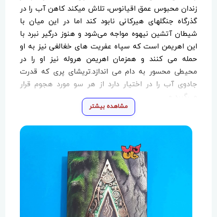
زندان محبوس عمق اقیانوس، تلاش می­کند کاهن آب را در
گذرگاه جنگل­های هیرکانی نابود کند اما در این میان با
شیطان آتشین نیهوه مواجه می‌شود و هنوز درگیر نبرد با
این اهریمن است که سپاه عفریت های خغالغی نیز به او
حمله می کنند و همزمان اهریمن هروله نیز او را در
محیطی محسور به دام‌ می اندازد.‌تریشای پری که قدرت
جادوی آب را در اختیار دارد از هر سو مورد هجوم قرار
می‌گیرد و...
مشاهده بیشتر
در بخشی از این کتاب می­خوانیم؛
« آن‌وقت‌ها همیشه برایم سؤال بود مریشا مبارز دریاها
که در قدرت و جنگاوری‌ نظیر نداشت، چگونه به این راحتی
کشته شد! اما هنگامی که خواهرم را در آیینه سنگی معبد
آناهیتا دیدم، همان‌جا فهمیدم مبارز دریاها هرگز به
غفلت در دام اهریمن نیفتاده بلکه او دانسته و با اختیار
خود وارد نبردی شده است که می‌دانست قطعاً در آن
کشته خواهد شد؛ مریشا وارد نبرد با مرتاض شد تا او