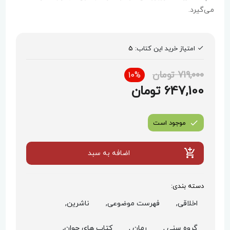
می‌گیرد.
امتیاز خرید این کتاب:
5
719,000 تومان
10%
647,100 تومان
موجود است
اضافه به سبد
دسته بندی:
اخلاقی,
فهرست موضوعی,
ناشرین,
گروه سنی ,
رمان ,
کتاب های جوان,