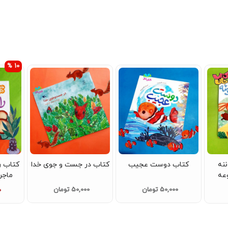
10 %
نه
کتاب دوست عجیب
کتاب در جست و جوی خدا
عه
ماجر
وط)
50,000 تومان
50,000 تومان
0