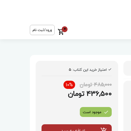
0
ورود/ثبت نام
امتیاز خرید این کتاب:
5
485,000 تومان
10%
436,500 تومان
موجود است
اضافه به سبد