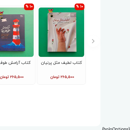
10 %
10 %
کتاب لطیف مثل پرنیان
کتاب آرامش طوفا
265,500 تومان
265,500 تومان
{holoOptions}