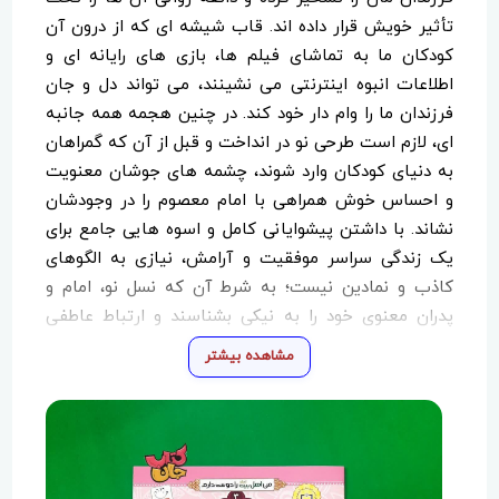
تأثیر خویش قرار داده اند. قاب شیشه ای که از درون آن
کودکان ما به تماشای فیلم ها، بازی های رایانه ای و
اطلاعات انبوه اینترنتی می نشینند، می تواند دل و جان
فرزندان ما را وام دار خود کند. در چنین هجمه همه جانبه
ای، لازم است طرحی نو در انداخت و قبل از آن که گمراهان
به دنیای کودکان وارد شوند، چشمه های جوشان معنویت
و احساس خوش همراهی با امام معصوم را در وجودشان
نشاند. با داشتن پیشوایانی کامل و اسوه هایی جامع برای
یک زندگی سراسر موفقیت و آرامش، نیازی به الگوهای
کاذب و نمادین نیست؛ به شرط آن که نسل نو، امام و
پدران معنوی خود را به نیکی بشناسند و ارتباط عاطفی
شایسته را تشکیل دهند. نشر جمال مجموعه ای به نام من
مشاهده بیشتر
اهل بیت را دوست دارم راچاپ و منتشر کرده است.این
مجموعه ۱۴ جلدی آشنایی با ۱۴ معصوم می باشد.امید
است با خرید این مجموعه فرزندانمان را در مسیر آشنایی
با امامان قرار دهیم.