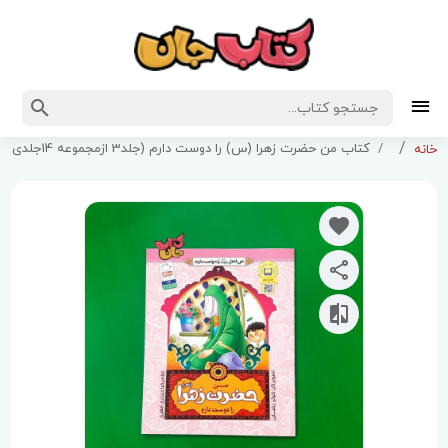
کتاب من حضرت زهرا (س) را دوست دارم (جلد3 ازمجموعه 14جلدی من اهل بیت علیهم السلام را دوست دارم)
خانه